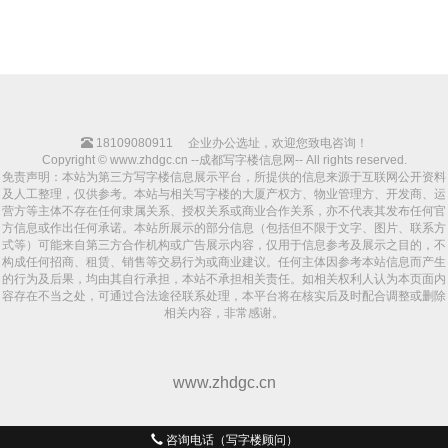
18109080911
企业办公选址，欢迎您致电咨询！
Copyright © www.zhdgc.cn --成都写字楼信息网-- All rights reserved.
免责声明：本站为第三方写字楼信息展示平台，所提供的信息来源于互联网公开资料
及人工整理，仅供参考。本站与相关写字楼的大厦产权方、物业管理方、开发商、运
营方等主体不存在任何隶属关系、授权关系或商业合作关系，亦不代表其发布任何官
方信息或作出任何承诺。本站所展示的部分信息（包括但不限于文字、图片、联系方
式等）可能来自第三方合作机构或广告展示内容，仅用于信息参考及展示之目的，不
构成任何招商、租赁、销售等交易行为或商业建议。任何主体因参考本站信息而产生
的行为及后果，均由其自行承担，本站不承担相关责任。如相关权利人认为本页面内
容存在不当之处，可通过合法途径联系处理，本平台将在核实后及时配合调整或删除
相关内容，非常感谢。
www.zhdgc.cn
咨询电话（写字楼顾问）