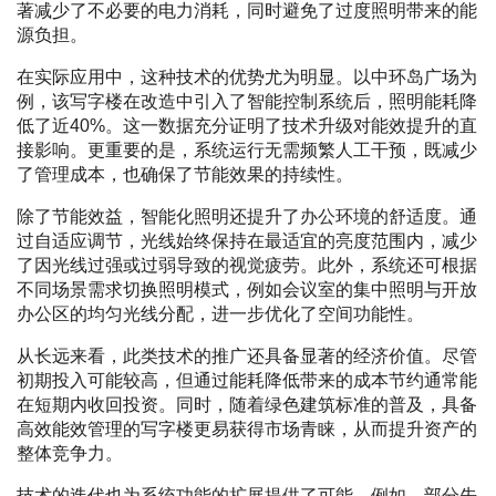
著减少了不必要的电力消耗，同时避免了过度照明带来的能
源负担。
在实际应用中，这种技术的优势尤为明显。以中环岛广场为
例，该写字楼在改造中引入了智能控制系统后，照明能耗降
低了近40%。这一数据充分证明了技术升级对能效提升的直
接影响。更重要的是，系统运行无需频繁人工干预，既减少
了管理成本，也确保了节能效果的持续性。
除了节能效益，智能化照明还提升了办公环境的舒适度。通
过自适应调节，光线始终保持在最适宜的亮度范围内，减少
了因光线过强或过弱导致的视觉疲劳。此外，系统还可根据
不同场景需求切换照明模式，例如会议室的集中照明与开放
办公区的均匀光线分配，进一步优化了空间功能性。
从长远来看，此类技术的推广还具备显著的经济价值。尽管
初期投入可能较高，但通过能耗降低带来的成本节约通常能
在短期内收回投资。同时，随着绿色建筑标准的普及，具备
高效能效管理的写字楼更易获得市场青睐，从而提升资产的
整体竞争力。
技术的迭代也为系统功能的扩展提供了可能。例如，部分先