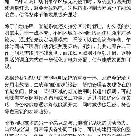
如，当中环岛广场的某个区域无人使用时，系统会迅速关闭
或调暗灯光，避免无效耗电。这种精准控制大幅减少了能源
浪费，使得整体节能效果提升显著。
除了自动感应，智能系统还支持分区分时管理。办公楼的照
明需求并非一成不变，不同区域在不同时段的使用频率差异
较大。通过预先设定场景模式，系统可以在会议高峰期、午
休时间或下班后自动切换照明策略。例如，公共走廊在非工
作时间只需维持基础亮度，而加班区域则可单独开启。这种
灵活的调度方式进一步优化了电力分配，使节能成效更加可
观。
数据分析功能也是智能照明系统的重要一环。系统会记录历
史用电数据，生成详细的能耗报告，帮助管理者发现潜在的
节能空间。比如，某些区域的灯光使用时长超出预期，可能
意味着需要调整设备布局或员工习惯。通过持续优化运行策
略，办公楼能够逐步降低能源开支，同时减少碳足迹，符合
绿色建筑的发展趋势。
智能照明技术的另一个亮点是与其他楼宇系统的联动能力。
当它与空调、窗帘等设备协同工作时，可以构建更高效的整